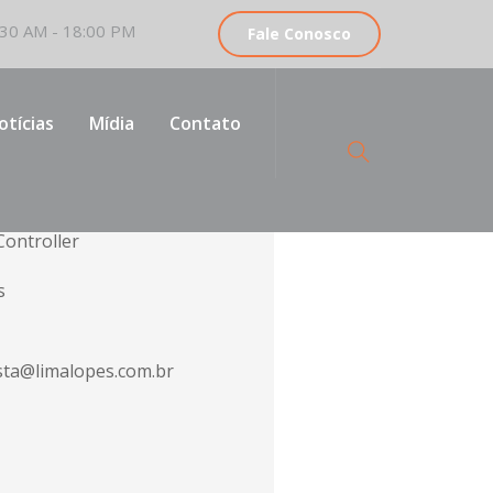
30 AM - 18:00 PM
Fale Conosco
otícias
Mídia
Contato
vogada
ontroller
s
ista@limalopes.com.br