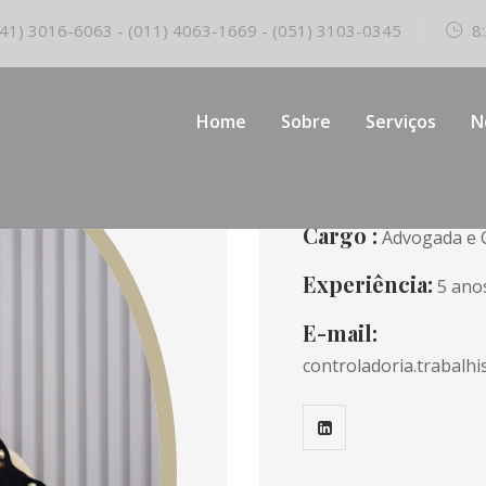
41) 3016-6063 - (011) 4063-1669 - (051) 3103-0345
8:
Home
Sobre
Serviços
N
Ad
Cargo :
Advogada e C
Experiência:
5 ano
E-mail:
controladoria.trabalh