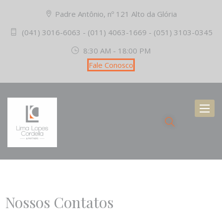
Padre Antônio, nº 121 Alto da Glória
(041) 3016-6063 - (011) 4063-1669 - (051) 3103-0345
8:30 AM - 18:00 PM
Fale Conosco
Toggl
naviga
Nossos Contatos