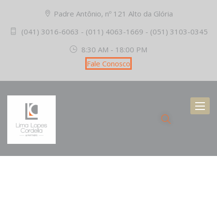
Padre Antônio, nº 121 Alto da Glória
(041) 3016-6063 - (011) 4063-1669 - (051) 3103-0345
8:30 AM - 18:00 PM
Fale Conosco
Toggl
naviga