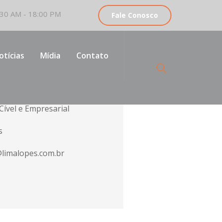
30 AM - 18:00 PM
Fale Conosco
otícias
Mídia
Contato
vogada
Cível e Empresarial
s
@limalopes.com.br