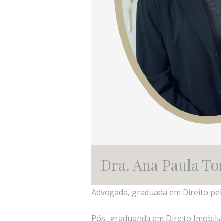
Dra. Ana Paula To
Advogada, graduada em Direito pela
Pós- graduanda em Direito Imobiliá