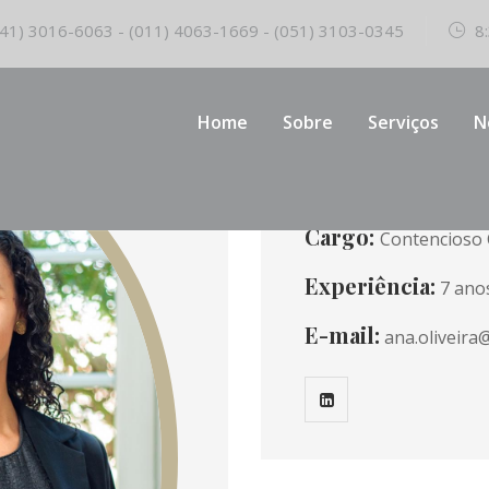
41) 3016-6063 - (011) 4063-1669 - (051) 3103-0345
8:
Home
Sobre
Serviços
N
Ad
Cargo:
Contencioso 
Experiência:
7 ano
E-mail:
ana.oliveira