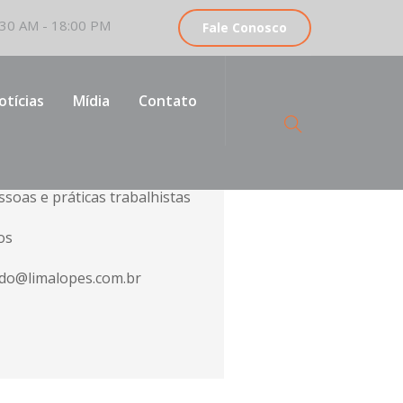
30 AM - 18:00 PM
Fale Conosco
otícias
Mídia
Contato
vogada
soas e práticas trabalhistas
os
ado@limalopes.com.br