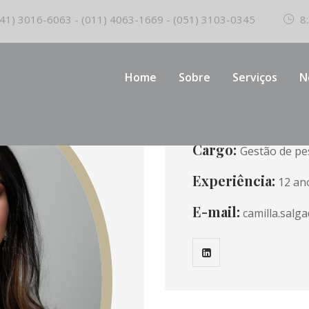
41) 3016-6063 - (011) 4063-1669 - (051) 3103-0345
8:
Home
Sobre
Serviços
N
Ad
Cargo:
Gestão de pes
Experiência:
12 an
E-mail:
camilla.salg