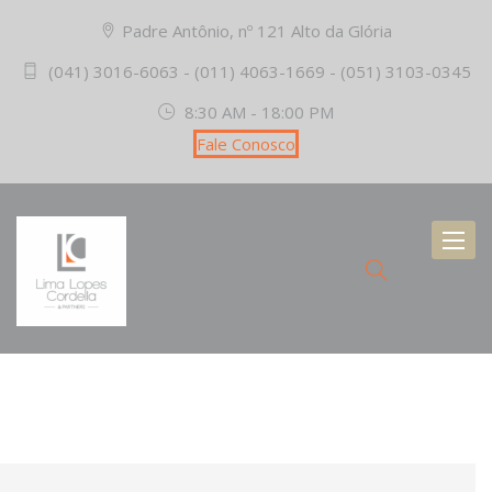
Padre Antônio, nº 121 Alto da Glória
(041) 3016-6063 - (011) 4063-1669 - (051) 3103-0345
8:30 AM - 18:00 PM
Fale Conosco
Toggl
naviga