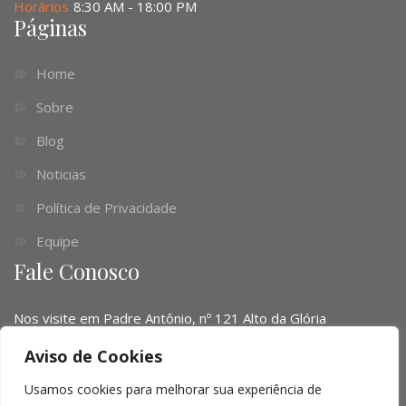
Horários
8:30 AM - 18:00 PM
Páginas
Home
Sobre
Blog
Noticias
Política de Privacidade
Equipe
Fale Conosco
Nos visite em Padre Antônio, nº 121 Alto da Glória
Telefone:
(041) 3016-6063 - (51) 3103-0345 - (11) 4063-
Aviso de Cookies
1669
Usamos cookies para melhorar sua experiência de