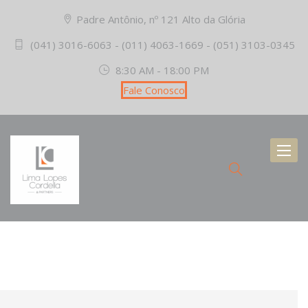
Padre Antônio, nº 121 Alto da Glória
(041) 3016-6063 - (011) 4063-1669 - (051) 3103-0345
8:30 AM - 18:00 PM
Fale Conosco
Toggl
naviga