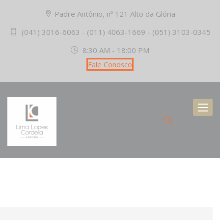
Padre Antônio, nº 121 Alto da Glória
(041) 3016-6063 - (011) 4063-1669 - (051) 3103-0345
8:30 AM - 18:00 PM
Fale Conosco
Toggl
naviga