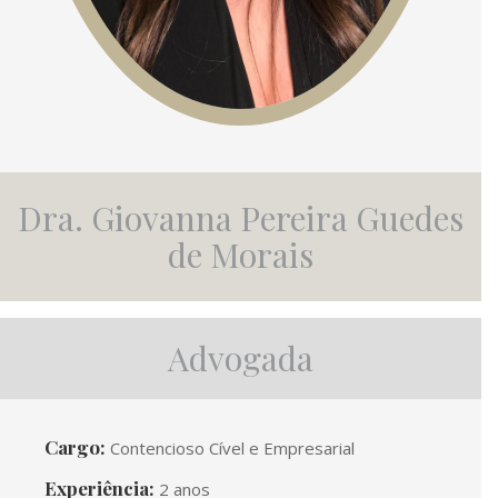
Dra. Giovanna Pereira Guedes
de Morais
Advogada
Cargo:
Contencioso Cível e Empresarial
Experiência:
2 anos