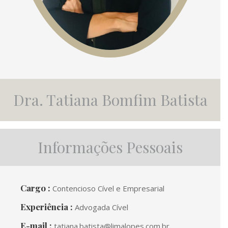
Dra. Tatiana Bomfim Batista
Informações Pessoais
Cargo :
Contencioso Cível e Empresarial
Experiência :
Advogada Cível
E-mail :
tatiana.batista@limalopes.com.br