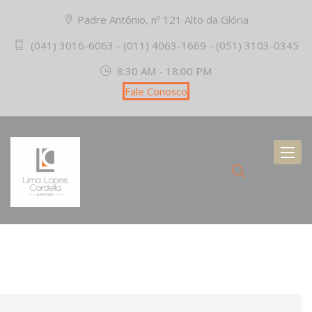
Padre Antônio, nº 121 Alto da Glória
(041) 3016-6063 - (011) 4063-1669 - (051) 3103-0345
8:30 AM - 18:00 PM
Fale Conosco
Toggl
naviga