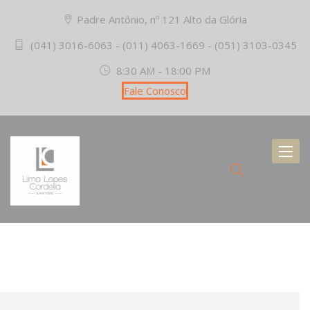
Padre Antônio, nº 121 Alto da Glória
(041) 3016-6063 - (011) 4063-1669 - (051) 3103-0345
8:30 AM - 18:00 PM
Fale Conosco
Toggl
naviga