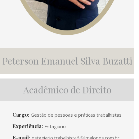
Peterson Emanuel Silva Buzatti
Acadêmico de Direito
Cargo:
Gestão de pessoas e práticas trabalhistas
Experiência:
Estagiário
E-mail:
estagiario.trabalhista6@limalopes.com.br