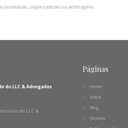
societárias, sejam judiciais ou arbitragens.
Páginas
dade do LLC & Advogados
Home
Sobre
Blog
notícias do LLC &
Noticias