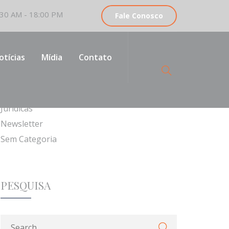
30 AM - 18:00 PM
Fale Conosco
CATEGORIAS
otícias
Mídia
Contato
Institucionais
Jurídicas
Newsletter
Sem Categoria
PESQUISA