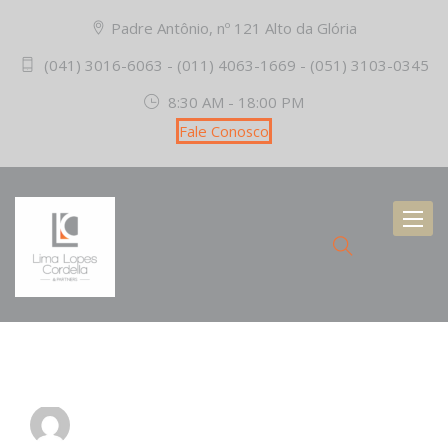
Padre Antônio, nº 121 Alto da Glória
(041) 3016-6063 - (011) 4063-1669 - (051) 3103-0345
8:30 AM - 18:00 PM
Fale Conosco
Toggl
naviga