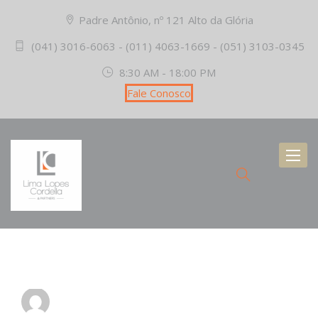
Padre Antônio, nº 121 Alto da Glória
(041) 3016-6063 - (011) 4063-1669 - (051) 3103-0345
8:30 AM - 18:00 PM
Fale Conosco
Toggl
naviga