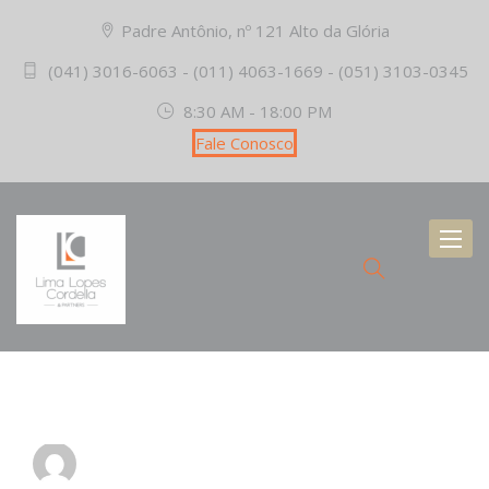
Padre Antônio, nº 121 Alto da Glória
(041) 3016-6063 - (011) 4063-1669 - (051) 3103-0345
8:30 AM - 18:00 PM
Fale Conosco
Toggl
naviga