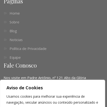
Páginas
Home
Sobre
Blog
Noticias
Política de Privacidade
Equipe
Fale Conosco
Nos visite em Padre Antônio, nº 121 Alto da Glória
Telefone:
(041) 3016-6063 - (51) 3103-0345 - (11) 4063-
Aviso de Cookies
1669
Usamos cookies para melhorar sua experiência de
Email:
contato@limalopes.com.br
navegação, veicular anúncios ou conteúdo personalizado e