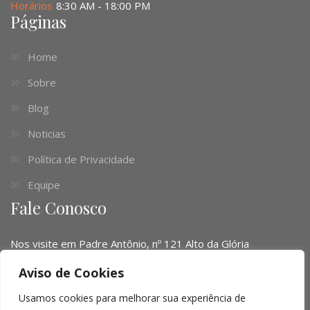
Horários
8:30 AM - 18:00 PM
Páginas
Home
Sobre
Blog
Noticias
Política de Privacidade
Equipe
Fale Conosco
Nos visite em Padre Antônio, nº 121 Alto da Glória
Telefone:
(041) 3016-6063 - (51) 3103-0345 - (11) 4063-
Aviso de Cookies
1669
Usamos cookies para melhorar sua experiência de