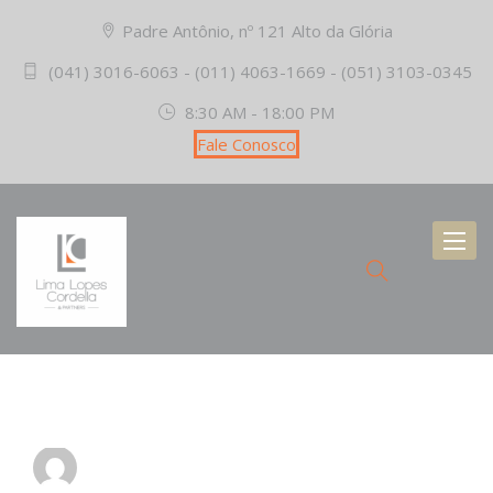
Padre Antônio, nº 121 Alto da Glória
(041) 3016-6063 - (011) 4063-1669 - (051) 3103-0345
8:30 AM - 18:00 PM
Fale Conosco
Toggl
naviga