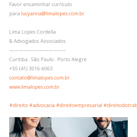
Favor encaminhar currículo
para
lucyanna@limalopes.com.br
Lima Lopes Cordella
& Advogados Associados
———————————–
Curitiba . São Paulo . Porto Alegre
+55 (41) 3016-6063
contato@limalopes.com.br
www.limalopes.com.br
#direito
#advocacia
#direitoempresarial
#direitodotra