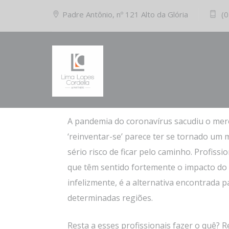
Padre Antônio, nº 121 Alto da Glória
(0
23/04/2021
Comments (0)
Coloque seu negócio na vitrine
A pandemia do coronavírus sacudiu o merc
‘reinventar-se’ parece ter se tornado um 
sério risco de ficar pelo caminho. Profiss
que têm sentido fortemente o impacto do 
infelizmente, é a alternativa encontrada 
determinadas regiões.
Resta a esses profissionais fazer o quê? Re