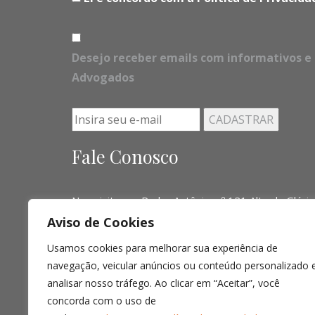
Desejo receber emails com informativos e 
Advogados
Fale Conosco
Nos visite em Padre Antônio, nº 121 Alto da Glória
Aviso de Cookies
Telefone:
(041) 3016-6063 - (51) 3103-0345 - (
Usamos cookies para melhorar sua experiência de
Email:
contato@limalopes.com.br
navegação, veicular anúncios ou conteúdo personalizado 
Horários
8:30 AM - 18:00 PM
analisar nosso tráfego. Ao clicar em “Aceitar”, você
concorda com o uso de