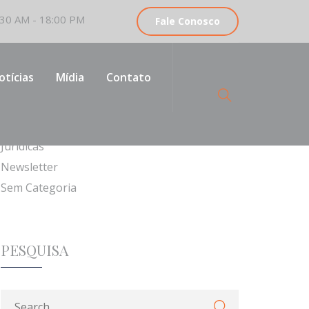
30 AM - 18:00 PM
Fale Conosco
CATEGORIAS
otícias
Mídia
Contato
Institucionais
Jurídicas
Newsletter
Sem Categoria
PESQUISA