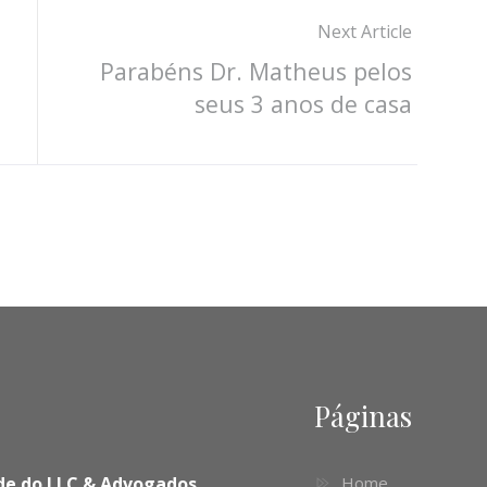
Next Article
Parabéns Dr. Matheus pelos
seus 3 anos de casa
Páginas
dade do LLC & Advogados
Home