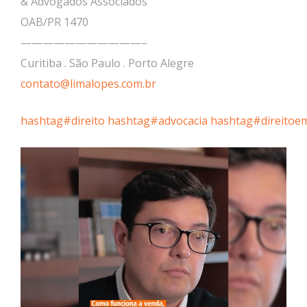
& Advogados Associados
OAB/PR 1470
———————————–
Curitiba . São Paulo . Porto Alegre
contato@limalopes.com.br
hashtag#direito
hashtag#advocacia
hashtag#direitoem