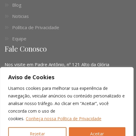
Blog
Noticias
Política de Privacidade
Equipe
Fale Conosco
Nos visite em Padre Antônio, nº 121 Alto da Glória
Telefone:
(041) 3016-6063 - (51) 3103-0345 - (11) 4063-
Aviso de Cookies
1669
Usamos cookies para melhorar sua experiência de
Email:
contato@limalopes.com.br
navegação, veicular anúncios ou conteúdo personalizado e
analisar nosso tráfego. Ao clicar em “Aceitar”, você
Horários
8:30 AM - 18:00 PM
concorda com o uso de
cookies.
Conheça nossa Política de Privacidade
© Copyright 2026 |
Lima Lopes Cordella
| All right reserved.
Rejeitar
Aceitar