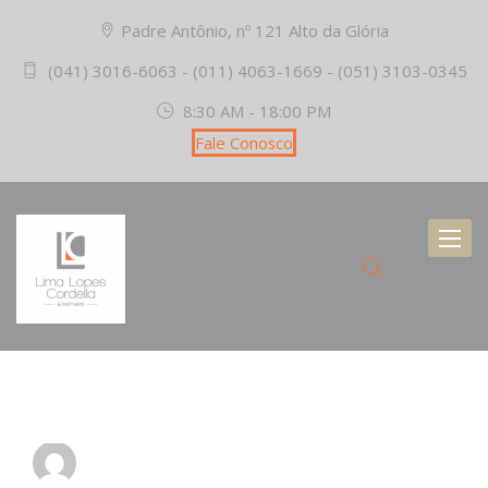
Padre Antônio, nº 121 Alto da Glória
(041) 3016-6063 - (011) 4063-1669 - (051) 3103-0345
8:30 AM - 18:00 PM
Fale Conosco
Toggl
naviga