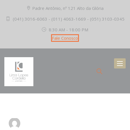
Padre Antônio, nº 121 Alto da Glória
(041) 3016-6063 - (011) 4063-1669 - (051) 3103-0345
8:30 AM - 18:00 PM
Fale Conosco
Toggl
naviga