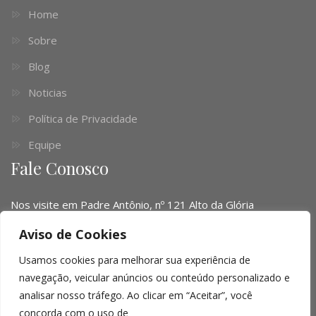
Home
Sobre
Blog
Noticias
Política de Privacidade
Equipe
Fale Conosco
Nos visite em Padre Antônio, nº 121 Alto da Glória
Telefone:
(041) 3016-6063 - (51) 3103-0345 - (11) 4063-
Aviso de Cookies
1669
Usamos cookies para melhorar sua experiência de
Email:
contato@limalopes.com.br
navegação, veicular anúncios ou conteúdo personalizado e
analisar nosso tráfego. Ao clicar em “Aceitar”, você
Horários
8:30 AM - 18:00 PM
concorda com o uso de