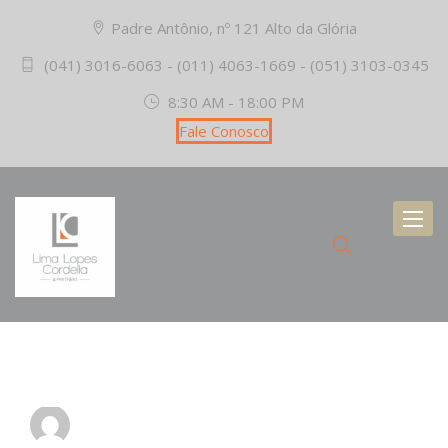
Padre Antônio, nº 121 Alto da Glória
(041) 3016-6063 - (011) 4063-1669 - (051) 3103-0345
8:30 AM - 18:00 PM
Fale Conosco
Toggl
naviga