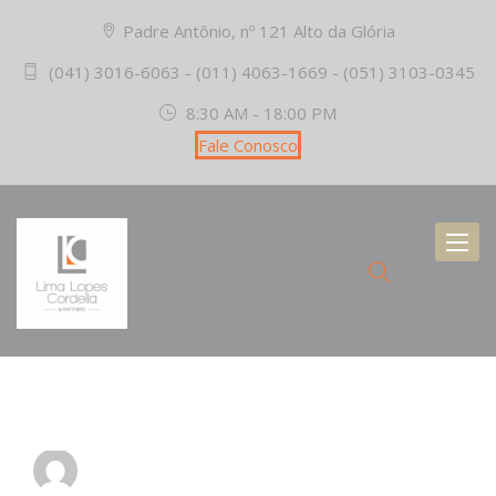
Padre Antônio, nº 121 Alto da Glória
(041) 3016-6063 - (011) 4063-1669 - (051) 3103-0345
8:30 AM - 18:00 PM
Fale Conosco
Toggl
naviga