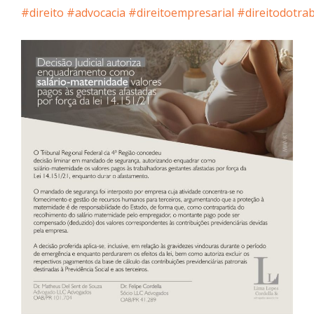
#direito
#advocacia
#direitoempresarial
#direitodotra