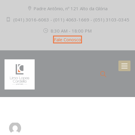
Padre Antônio, nº 121 Alto da Glória
(041) 3016-6063 - (011) 4063-1669 - (051) 3103-0345
8:30 AM - 18:00 PM
Fale Conosco
Toggl
naviga