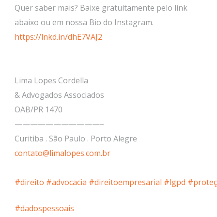
Quer saber mais? Baixe gratuitamente pelo link
abaixo ou em nossa Bio do Instagram.
https://lnkd.in/dhE7VAJ2
Lima Lopes Cordella
& Advogados Associados
OAB/PR 1470
———————————–
Curitiba . São Paulo . Porto Alegre
contato@limalopes.com.br
#direito
#advocacia
#direitoempresarial
#lgpd
#prote
#dadospessoais