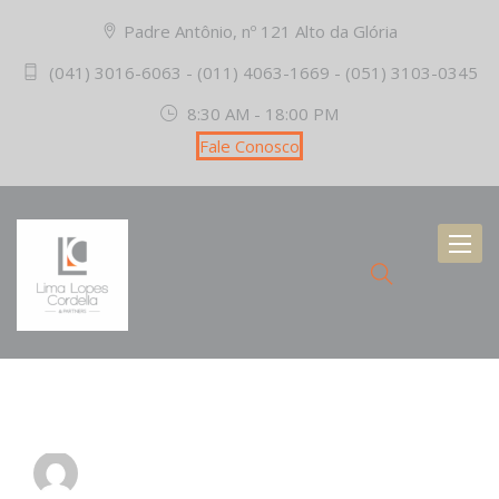
Padre Antônio, nº 121 Alto da Glória
(041) 3016-6063 - (011) 4063-1669 - (051) 3103-0345
8:30 AM - 18:00 PM
Fale Conosco
Toggl
naviga