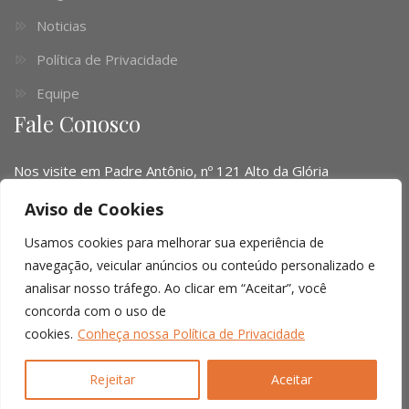
Noticias
Política de Privacidade
Equipe
Fale Conosco
Nos visite em Padre Antônio, nº 121 Alto da Glória
Telefone:
(041) 3016-6063 - (51) 3103-0345 - (11) 4063-
Aviso de Cookies
1669
Usamos cookies para melhorar sua experiência de
navegação, veicular anúncios ou conteúdo personalizado e
Email:
contato@limalopes.com.br
analisar nosso tráfego. Ao clicar em “Aceitar”, você
Horários
8:30 AM - 18:00 PM
concorda com o uso de
cookies.
Conheça nossa Política de Privacidade
© Copyright 2026 |
Lima Lopes Cordella
| All right reserved.
Rejeitar
Aceitar