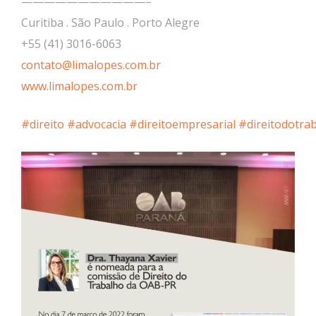
———————————–
Curitiba . São Paulo . Porto Alegre
+55 (41) 3016-6063
contato@limalopes.com.br
www.limalopes.com.br
#direito
#advocacia
#direitoempresarial
#direitodotra