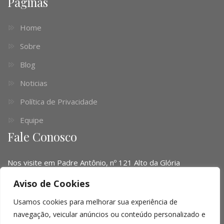
Páginas
Home
Sobre
Blog
Noticias
Política de Privacidade
Equipe
Fale Conosco
Nos visite em Padre Antônio, nº 121 Alto da Glória
Telefone:
(041) 3016-6063 - (51) 3103-0345 - (11) 4063-
Aviso de Cookies
1669
Usamos cookies para melhorar sua experiência de
navegação, veicular anúncios ou conteúdo personalizado e
Email:
contato@limalopes.com.br