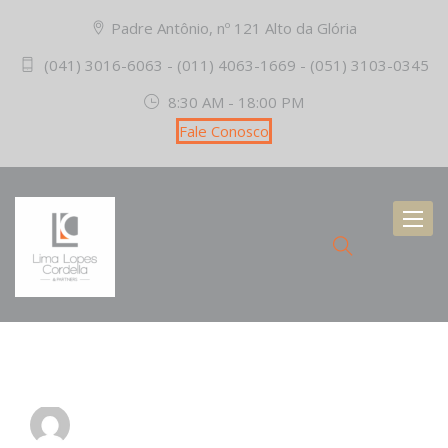
Padre Antônio, nº 121 Alto da Glória
(041) 3016-6063 - (011) 4063-1669 - (051) 3103-0345
8:30 AM - 18:00 PM
Fale Conosco
Toggl
naviga