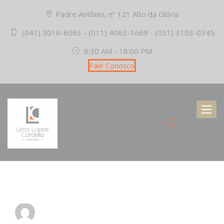
Padre Antônio, nº 121 Alto da Glória
(041) 3016-6063 - (011) 4063-1669 - (051) 3103-0345
8:30 AM - 18:00 PM
Fale Conosco
Toggl
naviga