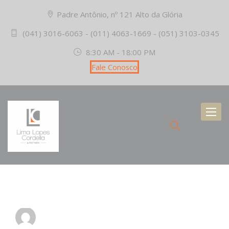
Padre Antônio, nº 121 Alto da Glória
(041) 3016-6063 - (011) 4063-1669 - (051) 3103-0345
8:30 AM - 18:00 PM
Fale Conosco
Toggl
naviga