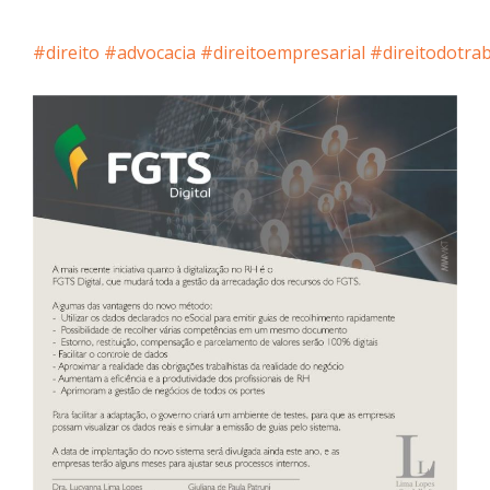
#direito
#advocacia
#direitoempresarial
#direitodotra