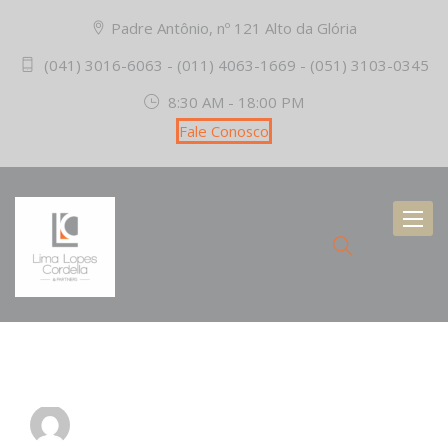
Padre Antônio, nº 121 Alto da Glória
(041) 3016-6063 - (011) 4063-1669 - (051) 3103-0345
8:30 AM - 18:00 PM
Fale Conosco
Toggl
naviga