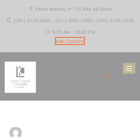
Padre Antônio, nº 121 Alto da Glória
(041) 3016-6063 - (011) 4063-1669 - (051) 3103-0345
8:30 AM - 18:00 PM
Fale Conosco
Toggl
naviga