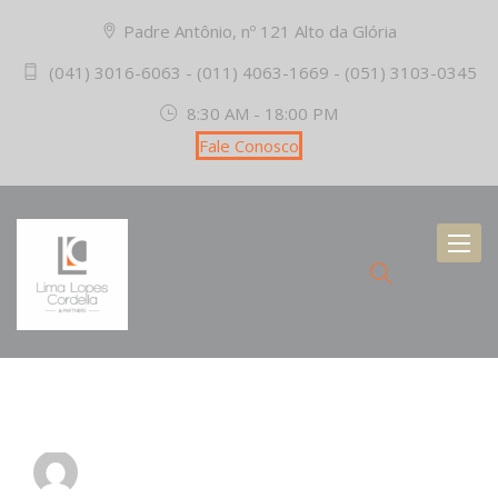
Padre Antônio, nº 121 Alto da Glória
(041) 3016-6063 - (011) 4063-1669 - (051) 3103-0345
8:30 AM - 18:00 PM
Fale Conosco
Toggl
naviga