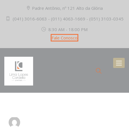
Padre Antônio, nº 121 Alto da Glória
(041) 3016-6063 - (011) 4063-1669 - (051) 3103-0345
8:30 AM - 18:00 PM
Fale Conosco
Toggl
naviga