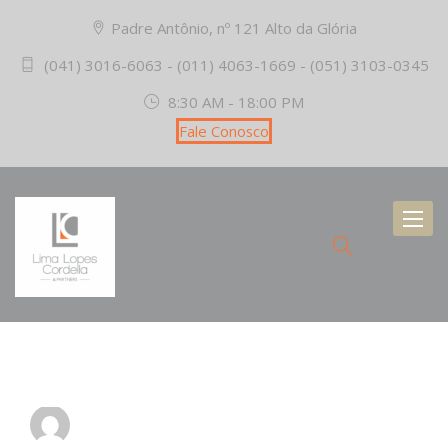
Padre Antônio, nº 121 Alto da Glória
(041) 3016-6063 - (011) 4063-1669 - (051) 3103-0345
8:30 AM - 18:00 PM
Fale Conosco
Toggl
naviga