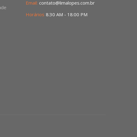
Email:
contato@limalopes.com.br
dade
Horários
8:30 AM - 18:00 PM