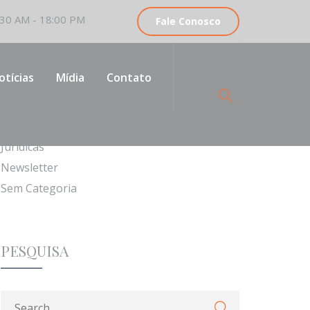
30 AM - 18:00 PM
Fale Conosco
CATEGORIAS
otícias
Mídia
Contato
Institucionais
Jurídicas
Newsletter
Sem Categoria
PESQUISA