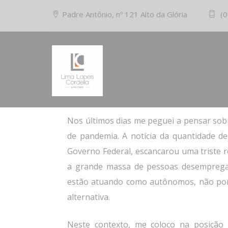
Padre Antônio, nº 121 Alto da Glória
(0
11/05/2020
Comments (0)
O jovem e o espaço no mercado de traba
Nos últimos dias me peguei a pensar sob
de pandemia. A notícia da quantidade d
Governo Federal, escancarou uma triste r
a grande massa de pessoas desemprega
estão atuando como autônomos, não por
alternativa.
Neste contexto, me coloco na posição