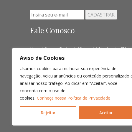
Fale Conosco
Nos visite em Padre Antônio, nº 121 Alto da Glória
Aviso de Cookies
Telefone:
(041) 3016-6063 - (51) 3103-0345 - (
Usamos cookies para melhorar sua experiência de
Email:
contato@limalopes.com.br
navegação, veicular anúncios ou conteúdo personalizado 
Horários
8:30 AM - 18:00 PM
analisar nosso tráfego. Ao clicar em “Aceitar”, você
concorda com o uso de
cookies.
Conheça nossa Política de Privacidade
Rejeitar
Aceitar