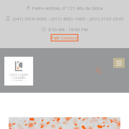
Padre Antônio, nº 121 Alto da Glória
(041) 3016-6063 - (011) 4063-1669 - (051) 3103-0345
8:30 AM - 18:00 PM
Fale Conosco
Toggl
naviga