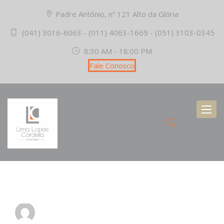
Padre Antônio, nº 121 Alto da Glória
(041) 3016-6063 - (011) 4063-1669 - (051) 3103-0345
8:30 AM - 18:00 PM
Fale Conosco
Toggl
naviga