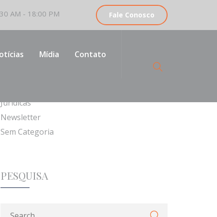
30 AM - 18:00 PM
Fale Conosco
CATEGORIAS
otícias
Mídia
Contato
Institucionais
Jurídicas
Newsletter
Sem Categoria
PESQUISA