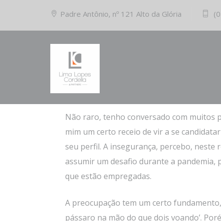
Padre Antônio, nº 121 Alto da Glória
(0
28/09/2020
Comments (0)
Oportunidades e o famoso ‘ frio na barrig
Não raro, tenho conversado com muitos pr
mim um certo receio de vir a se candidat
seu perfil. A insegurança, percebo, neste
assumir um desafio durante a pandemia, 
que estão empregadas.
A preocupação tem um certo fundamento, a
pássaro na mão do que dois voando’. Porém