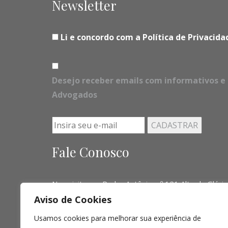
Newsletter
Li e concordo com a Política de Privaci
Desejo receber emails com informativos e 
Advogados
Fale Conosco
Nos visite em Padre Antônio, nº 121 Alto da Glória
Aviso de Cookies
Telefone:
(041) 3016-6063 - (51) 3103-0345 - (
Usamos cookies para melhorar sua experiência de
Email:
contato@limalopes.com.br