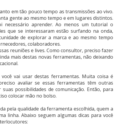
 tanto em tão pouco tempo as transmissões ao vivo.
anta gente ao mesmo tempo e em lugares distintos.
oi necessário aprender. Ao menos um tutorial o
eles que se interessaram estão surfando na onda,
tunidade de explorar a marca e ao mesmo tempo
ornecedores, colaboradores.
as reuniões e lives. Como consultor, preciso fazer
inda mais destas novas ferramentas, não deixando
cacional.
 você vai usar destas ferramentas. Muita coisa é
preciso avaliar se essas ferramentas têm outras
r suas possibilidades de comunicação. Então, para
iso colocar mão no bolso.
a pela qualidade da ferramenta escolhida, quem a
sma linha. Abaixo seguem algumas dicas para você
terlocutores: