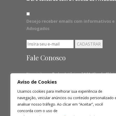
Desejo receber emails com informativos e 
Advogados
Fale Conosco
Nos visite em Padre Antônio, nº 121 Alto da Glória
Aviso de Cookies
Telefone:
(041) 3016-6063 - (51) 3103-0345 - (
Usamos cookies para melhorar sua experiência de
Email:
contato@limalopes.com.br
navegação, veicular anúncios ou conteúdo personalizado 
Horários
8:30 AM - 18:00 PM
analisar nosso tráfego. Ao clicar em “Aceitar”, você
concorda com o uso de