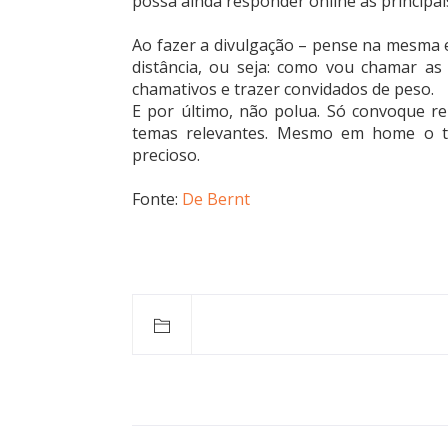
possa ainda responder online as principai
Ao fazer a divulgação – pense na mesma e
distância, ou seja: como vou chamar as
chamativos e trazer convidados de peso.
E por último, não polua. Só convoque 
temas relevantes. Mesmo em home o t
precioso.
Fonte:
De Bernt