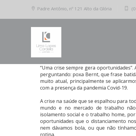
Padre Antônio, nº 121 Alto da Glória
(0
27/05/2020
Comments (0)
Oportunidades em meio a pandemia
“Uma crise sempre gera oportunidades”. Ao 
perguntando: poxa Bernt, que frase batid
muito atual, principalmente se aplicarm
com a presença da pandemia Covid-19.
A crise na saúde que se espalhou para to
mundo e no mercado de trabalho não
isolamento social e o trabalho home, p
oportunidades que o distanciamento nos 
nem dávamos bola, ou que não tínhamos
rotina.