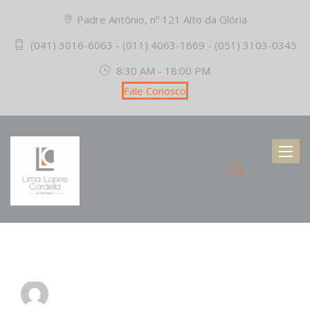
Padre Antônio, nº 121 Alto da Glória
(041) 3016-6063 - (011) 4063-1669 - (051) 3103-0345
8:30 AM - 18:00 PM
Fale Conosco
Toggl
naviga