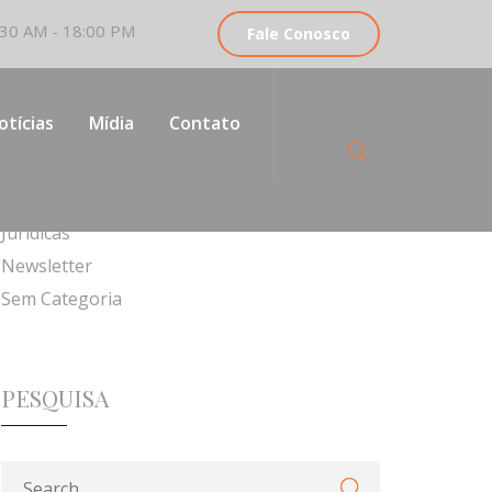
30 AM - 18:00 PM
Fale Conosco
CATEGORIAS
otícias
Mídia
Contato
Institucionais
Jurídicas
Newsletter
Sem Categoria
PESQUISA