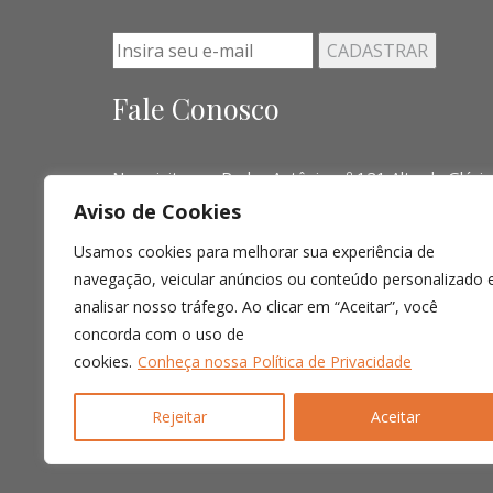
Fale Conosco
Nos visite em Padre Antônio, nº 121 Alto da Glória
Aviso de Cookies
Telefone:
(041) 3016-6063 - (51) 3103-0345 - (
Usamos cookies para melhorar sua experiência de
Email:
contato@limalopes.com.br
navegação, veicular anúncios ou conteúdo personalizado 
Horários
8:30 AM - 18:00 PM
analisar nosso tráfego. Ao clicar em “Aceitar”, você
concorda com o uso de
cookies.
Conheça nossa Política de Privacidade
Rejeitar
Aceitar