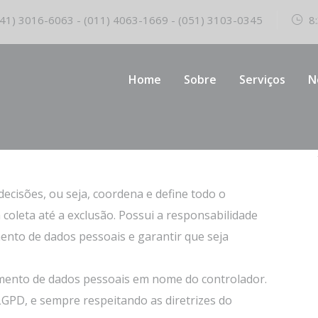
41) 3016-6063 - (011) 4063-1669 - (051) 3103-0345
8:
Home
Sobre
Serviços
N
ntes no tratamento destes dados: controlador,
ecisões, ou seja, coordena e define todo o
coleta até a exclusão. Possui a responsabilidade
nto de dados pessoais e garantir que seja
mento de dados pessoais em nome do controlador.
LGPD, e sempre respeitando as diretrizes do