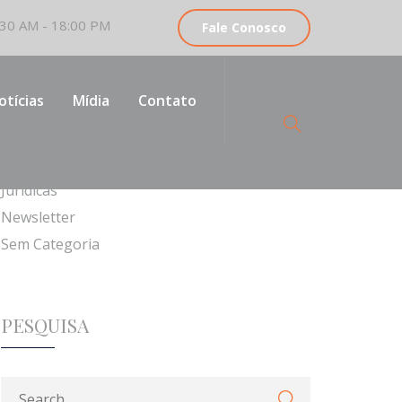
30 AM - 18:00 PM
Fale Conosco
CATEGORIAS
otícias
Mídia
Contato
Institucionais
Jurídicas
Newsletter
Sem Categoria
PESQUISA