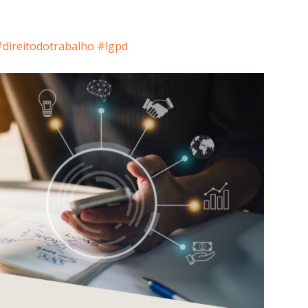
#direitodotrabalho
#lgpd