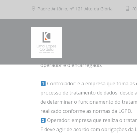
Padre Antônio, nº 121 Alto da Glória
(0
12/09/2022
Comments (0)
A lei prevê três importantes figuras atua
operador e o encarregado.
Controlador: é a empresa que toma as d
processo de tratamento de dados, desde a 
de determinar o funcionamento do tratame
realizado conforme as normas da LGPD.
Operador: empresa que realiza o trata
E deve agir de acordo com obrigações da 