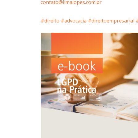
contato@limalopes.com.br
#direito
#advocacia
#direitoempresarial