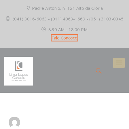
Padre Antônio, nº 121 Alto da Glória
(041) 3016-6063 - (011) 4063-1669 - (051) 3103-0345
8:30 AM - 18:00 PM
Fale Conosco
Toggl
naviga