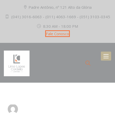
Padre Antônio, nº 121 Alto da Glória
(041) 3016-6063 - (011) 4063-1669 - (051) 3103-0345
8:30 AM - 18:00 PM
Fale Conosco
Toggl
naviga