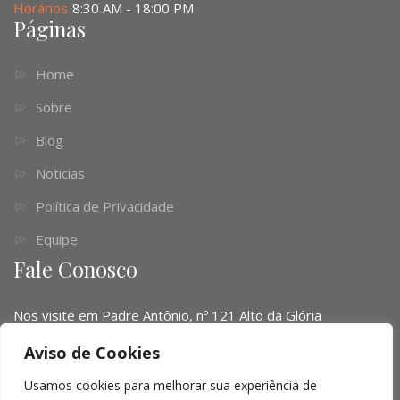
Horários
8:30 AM - 18:00 PM
Páginas
Home
Sobre
Blog
Noticias
Política de Privacidade
Equipe
Fale Conosco
Nos visite em Padre Antônio, nº 121 Alto da Glória
Telefone:
(041) 3016-6063 - (51) 3103-0345 - (11) 4063-
Aviso de Cookies
1669
Usamos cookies para melhorar sua experiência de