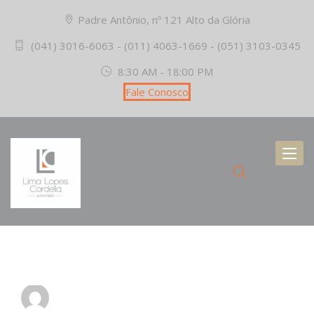
Padre Antônio, nº 121 Alto da Glória
(041) 3016-6063 - (011) 4063-1669 - (051) 3103-0345
8:30 AM - 18:00 PM
Fale Conosco
Toggl
naviga