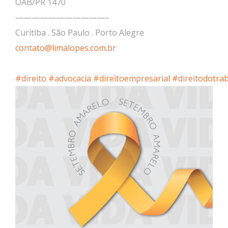
OAB/PR 1470
———————————–
Curitiba . São Paulo . Porto Alegre
contato@limalopes.com.br
#direito
#advocacia
#direitoempresarial
#direitodotra