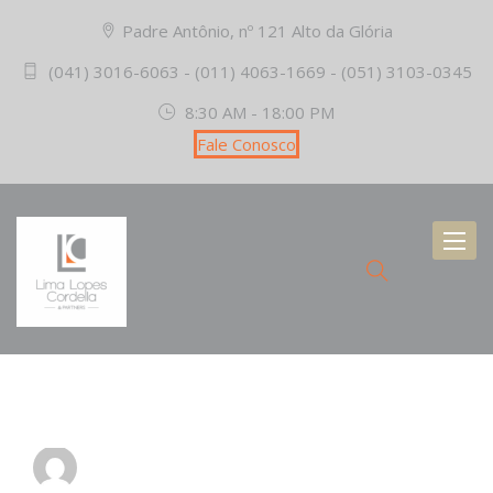
Padre Antônio, nº 121 Alto da Glória
(041) 3016-6063 - (011) 4063-1669 - (051) 3103-0345
8:30 AM - 18:00 PM
Fale Conosco
Toggl
naviga