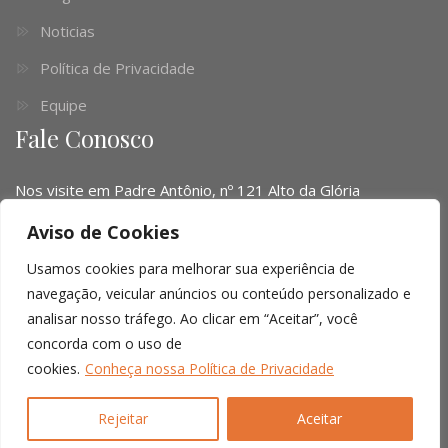
Noticias
Política de Privacidade
Equipe
Fale Conosco
Nos visite em Padre Antônio, nº 121 Alto da Glória
Telefone:
(041) 3016-6063 - (51) 3103-0345 - (11) 4063-
Aviso de Cookies
1669
Usamos cookies para melhorar sua experiência de
Email:
contato@limalopes.com.br
navegação, veicular anúncios ou conteúdo personalizado e
analisar nosso tráfego. Ao clicar em “Aceitar”, você
Horários
8:30 AM - 18:00 PM
concorda com o uso de
cookies.
Conheça nossa Política de Privacidade
© Copyright 2026 |
Lima Lopes Cordella
| All right reserved.
Rejeitar
Aceitar