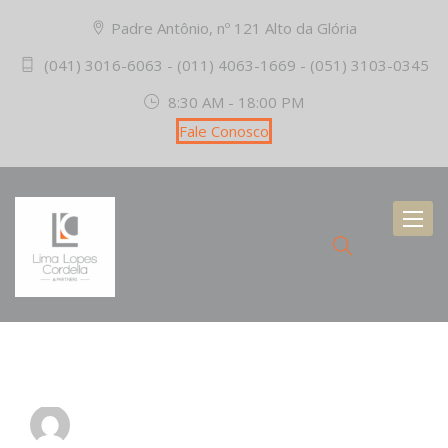
Padre Antônio, nº 121 Alto da Glória
(041) 3016-6063 - (011) 4063-1669 - (051) 3103-0345
8:30 AM - 18:00 PM
Fale Conosco
Toggl
naviga