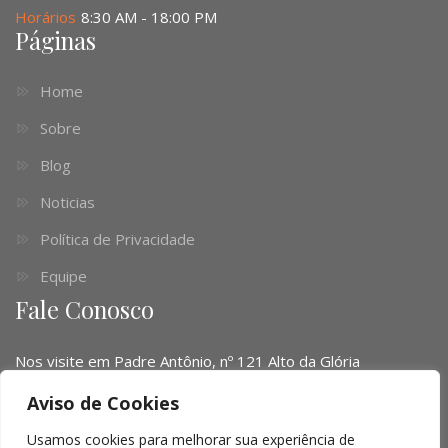
Horários
8:30 AM - 18:00 PM
Páginas
Home
Sobre
Blog
Noticias
Política de Privacidade
Equipe
Fale Conosco
Nos visite em Padre Antônio, nº 121 Alto da Glória
Telefone:
(041) 3016-6063 - (51) 3103-0345 - (11) 4063-
Aviso de Cookies
1669
Usamos cookies para melhorar sua experiência de