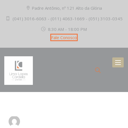
Padre Antônio, nº 121 Alto da Glória
(041) 3016-6063 - (011) 4063-1669 - (051) 3103-0345
8:30 AM - 18:00 PM
Fale Conosco
Toggl
naviga