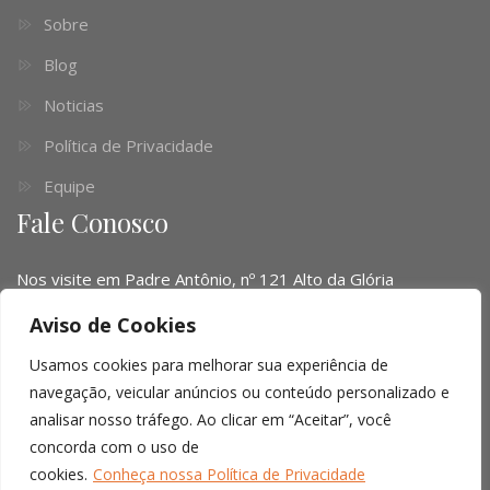
Sobre
Blog
Noticias
Política de Privacidade
Equipe
Fale Conosco
Nos visite em Padre Antônio, nº 121 Alto da Glória
Telefone:
(041) 3016-6063 - (51) 3103-0345 - (11) 4063-
Aviso de Cookies
1669
Usamos cookies para melhorar sua experiência de
Email:
contato@limalopes.com.br
navegação, veicular anúncios ou conteúdo personalizado e
analisar nosso tráfego. Ao clicar em “Aceitar”, você
Horários
8:30 AM - 18:00 PM
concorda com o uso de
cookies.
Conheça nossa Política de Privacidade