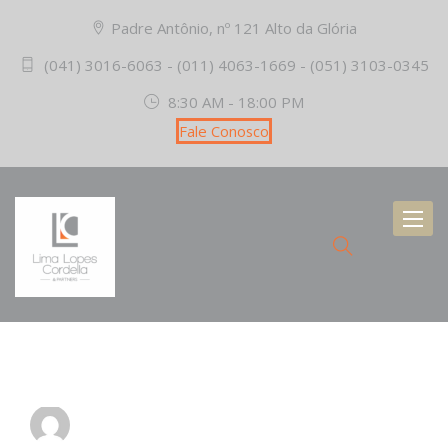
Padre Antônio, nº 121 Alto da Glória
(041) 3016-6063 - (011) 4063-1669 - (051) 3103-0345
8:30 AM - 18:00 PM
Fale Conosco
Toggl
naviga