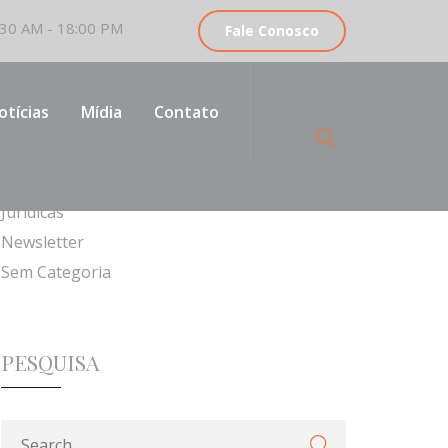
30 AM - 18:00 PM
Fale Conosco
CATEGORIAS
otícias
Mídia
Contato
Institucionais
Jurídicas
Newsletter
Sem Categoria
PESQUISA