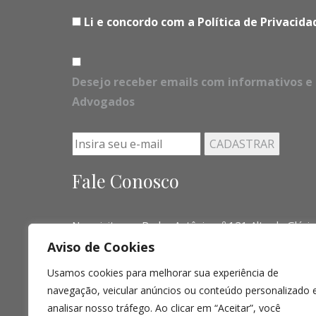
Li e concordo com a Política de Privaci
Desejo receber emails com informativos e 
Advogados
Fale Conosco
Nos visite em Padre Antônio, nº 121 Alto da Glória
Aviso de Cookies
Telefone:
(041) 3016-6063 - (51) 3103-0345 - (
Usamos cookies para melhorar sua experiência de
Email:
contato@limalopes.com.br
navegação, veicular anúncios ou conteúdo personalizado 
Horários
8:30 AM - 18:00 PM
analisar nosso tráfego. Ao clicar em “Aceitar”, você