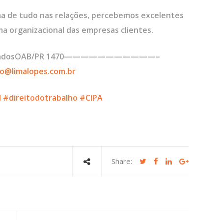
ima de tudo nas relações, percebemos excelentes
ma organizacional das empresas clientes.
AssociadosOAB/PR 1470———————————–
o@limalopes.com.br
l
#direitodotrabalho
#CIPA
Share: