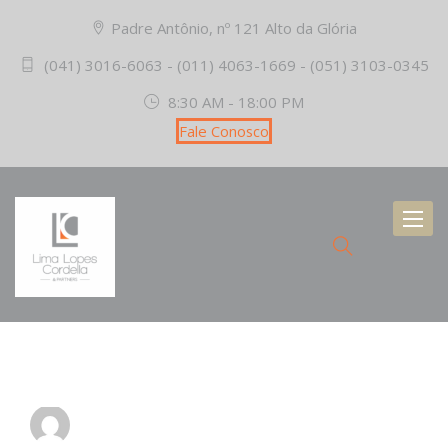
Padre Antônio, nº 121 Alto da Glória
(041) 3016-6063 - (011) 4063-1669 - (051) 3103-0345
8:30 AM - 18:00 PM
Fale Conosco
Toggl
naviga