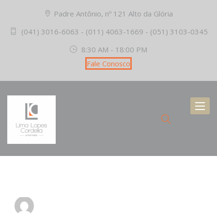
Padre Antônio, nº 121 Alto da Glória
(041) 3016-6063 - (011) 4063-1669 - (051) 3103-0345
8:30 AM - 18:00 PM
Fale Conosco
Toggl
naviga