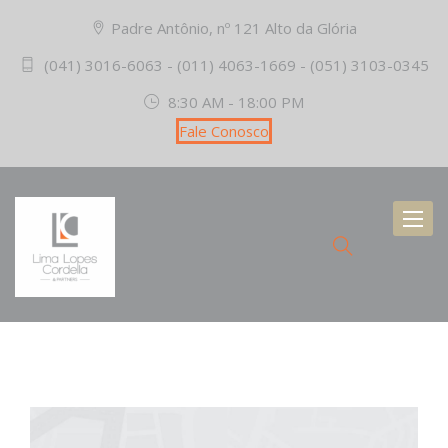
Padre Antônio, nº 121 Alto da Glória
(041) 3016-6063 - (011) 4063-1669 - (051) 3103-0345
8:30 AM - 18:00 PM
Fale Conosco
Toggl
naviga